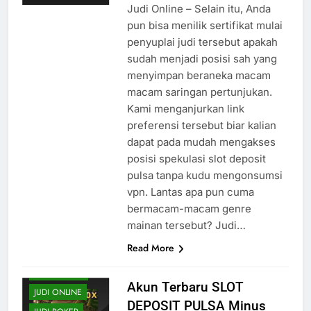
Judi Online – Selain itu, Anda
pun bisa menilik sertifikat mulai
penyuplai judi tersebut apakah
sudah menjadi posisi sah yang
menyimpan beraneka macam
macam saringan pertunjukan.
Kami menganjurkan link
preferensi tersebut biar kalian
dapat pada mudah mengakses
posisi spekulasi slot deposit
pulsa tanpa kudu mengonsumsi
vpn. Lantas apa pun cuma
bermacam-macam genre
mainan tersebut? Judi…
Read More
JUDI BOLA
JUDI CASINO
Akun Terbaru SLOT
JUDI ONLINE
DEPOSIT PULSA Minus