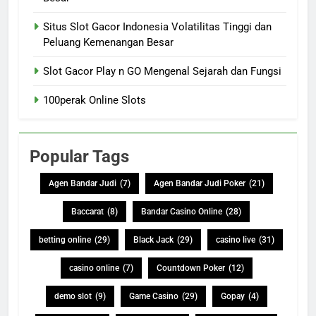
Situs Slot Gacor Indonesia Volatilitas Tinggi dan
Peluang Kemenangan Besar
Slot Gacor Play n GO Mengenal Sejarah dan Fungsi
100perak Online Slots
Popular Tags
Agen Bandar Judi
(7)
Agen Bandar Judi Poker
(21)
Baccarat
(8)
Bandar Casino Online
(28)
betting online
(29)
Black Jack
(29)
casino live
(31)
casino online
(7)
Countdown Poker
(12)
demo slot
(9)
Game Casino
(29)
Gopay
(4)