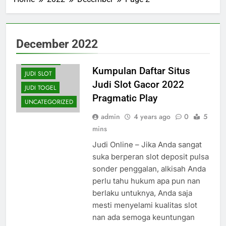
JUDI BOLA
JUDI CASINO
December 2022
JUDI ONLINE
JUDI POKER
Kumpulan Daftar Situs
JUDI SLOT
Judi Slot Gacor 2022
JUDI TOGEL
Pragmatic Play
UNCATEGORIZED
admin
4 years ago
0
5
mins
Judi Online – Jika Anda sangat
suka berperan slot deposit pulsa
sonder penggalan, alkisah Anda
perlu tahu hukum apa pun nan
berlaku untuknya, Anda saja
mesti menyelami kualitas slot
nan ada semoga keuntungan