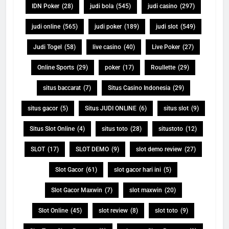
IDN Poker
(28)
judi bola
(545)
judi casino
(297)
judi online
(565)
judi poker
(189)
judi slot
(549)
Judi Togel
(58)
live casino
(40)
Live Poker
(27)
Online Sports
(29)
poker
(17)
Roullette
(29)
situs baccarat
(7)
Situs Casino Indonesia
(29)
situs gacor
(5)
Situs JUDI ONLINE
(6)
situs slot
(9)
Situs Slot Online
(4)
situs toto
(28)
situstoto
(12)
SLOT
(17)
SLOT DEMO
(9)
slot demo review
(27)
Slot Gacor
(61)
slot gacor hari ini
(5)
Slot Gacor Maxwin
(7)
slot maxwin
(20)
Slot Online
(45)
slot review
(8)
slot toto
(9)