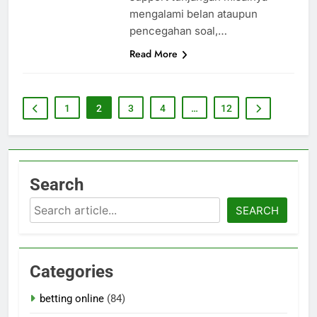
mengalami belan ataupun
pencegahan soal,…
Read More
1
2
3
4
…
12
Search
Search
SEARCH
Categories
betting online
(84)