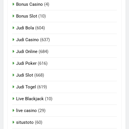
Bonus Casino
(4)
Bonus Slot
(10)
Judi Bola
(604)
Judi Casino
(637)
Judi Online
(684)
Judi Poker
(616)
Judi Slot
(668)
Judi Togel
(619)
Live Blackjack
(10)
live casino
(29)
situstoto
(60)