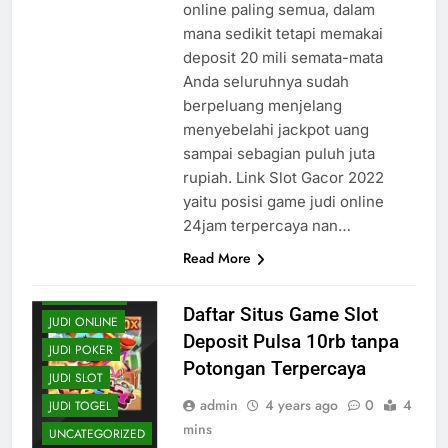
online paling semua, dalam
mana sedikit tetapi memakai
deposit 20 mili semata-mata
Anda seluruhnya sudah
berpeluang menjelang
menyebelahi jackpot uang
sampai sebagian puluh juta
rupiah. Link Slot Gacor 2022
yaitu posisi game judi online
24jam terpercaya nan…
Read More
JUDI BOLA
JUDI CASINO
Daftar Situs Game Slot
JUDI ONLINE
Deposit Pulsa 10rb tanpa
JUDI POKER
Potongan Terpercaya
JUDI SLOT
admin
4 years ago
0
4
JUDI TOGEL
mins
UNCATEGORIZED