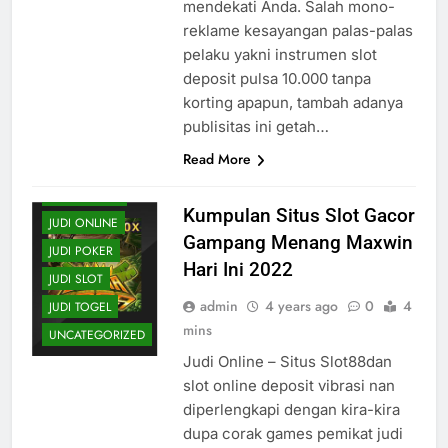
mendekati Anda. Salah mono-
reklame kesayangan palas-palas
pelaku yakni instrumen slot
deposit pulsa 10.000 tanpa
korting apapun, tambah adanya
publisitas ini getah…
Read More
JUDI BOLA
JUDI CASINO
Kumpulan Situs Slot Gacor
JUDI ONLINE
Gampang Menang Maxwin
JUDI POKER
Hari Ini 2022
JUDI SLOT
admin
4 years ago
0
4
JUDI TOGEL
mins
UNCATEGORIZED
Judi Online – Situs Slot88dan
slot online deposit vibrasi nan
diperlengkapi dengan kira-kira
dupa corak games pemikat judi