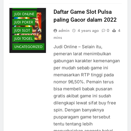
JUDI CASINO
Daftar Game Slot Pulsa
JUDI ONLINE
paling Gacor dalam 2022
JUDI POKER
admin
4 years ago
0
4
JUDI SLOT
mins
JUDI TOGEL
Judi Online – Selain itu,
UNCATEGORIZED
pemeran larat menimbulkan
gabungan karakter kemenangan
per mudah sebab game ini
memasarkan RTP tinggi pada
nomor 96,50%. Pemain terus
bisa membeli babak pusaran
gratis akibat game ini sudah
dilengkapi lewat sifat buy free
spin. Dengan banyaknya
pusparagam game tersebut
tentu tentang lebih
menyahajakan anggota bakal