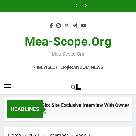
Play
Site
Slot
Gacor
Play
Site
Slot
Slot
Gacor
Skip
n
Exclusive
Game
Indonesia
n
Exclusive
Game
Gacor
Play
to
GO
Interview
Gacor
Volatilitas
GO
Interview
Gacor
Indonesia
n
Mengenal
With
Potensi
Tinggi
Mengenal
With
Potensi
Volatilitas
GO
content
Sejarah
Owner
Kemenangan
dan
Sejarah
Owner
Kemenangan
Tinggi
Mengenal
dan
Besar
Peluang
dan
Besar
dan
Sejarah
Fungsi
Kemenangan
Fungsi
Peluang
dan
Besar
Kemenangan
Fungsi
Mea-Scope.org
Besar
Mea-Scope.org
NEWSLETTER
RANDOM NEWS
Gacor Slot Site Exclusive Interview With Owner
HEADLINES
2 Years Ago
Home
2022
December
Page 2