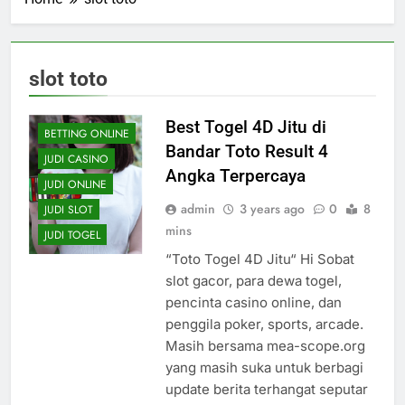
slot toto
Best Togel 4D Jitu di
BETTING ONLINE
Bandar Toto Result 4
JUDI CASINO
Angka Terpercaya
JUDI ONLINE
admin
3 years ago
0
8
JUDI SLOT
mins
JUDI TOGEL
“Toto Togel 4D Jitu“ Hi Sobat
slot gacor, para dewa togel,
pencinta casino online, dan
penggila poker, sports, arcade.
Masih bersama mea-scope.org
yang masih suka untuk berbagi
update berita terhangat seputar