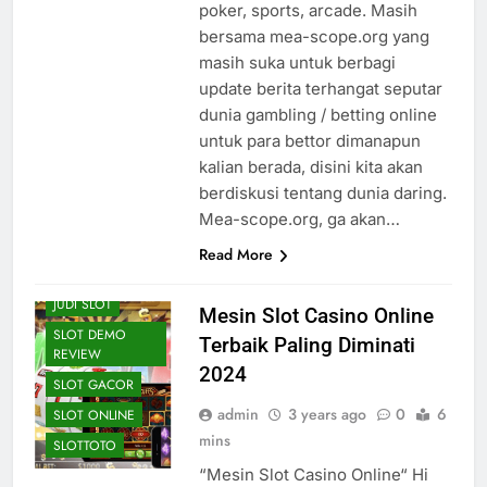
poker, sports, arcade. Masih
bersama mea-scope.org yang
masih suka untuk berbagi
update berita terhangat seputar
dunia gambling / betting online
untuk para bettor dimanapun
kalian berada, disini kita akan
berdiskusi tentang dunia daring.
Mea-scope.org, ga akan…
Read More
JUDI ONLINE
JUDI SLOT
Mesin Slot Casino Online
SLOT DEMO
Terbaik Paling Diminati
REVIEW
2024
SLOT GACOR
admin
3 years ago
0
6
SLOT ONLINE
mins
SLOTTOTO
“Mesin Slot Casino Online“ Hi