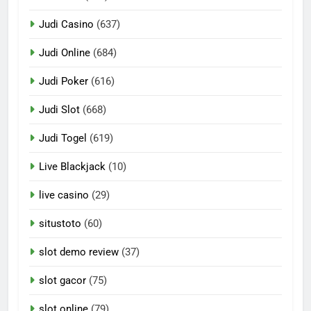
Judi Casino
(637)
Judi Online
(684)
Judi Poker
(616)
Judi Slot
(668)
Judi Togel
(619)
Live Blackjack
(10)
live casino
(29)
situstoto
(60)
slot demo review
(37)
slot gacor
(75)
slot online
(79)