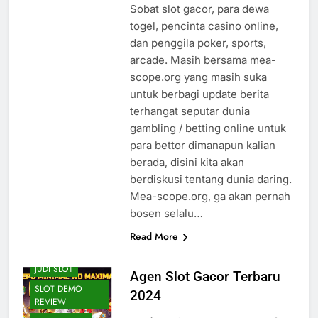
Sobat slot gacor, para dewa
togel, pencinta casino online,
dan penggila poker, sports,
arcade. Masih bersama mea-
scope.org yang masih suka
untuk berbagi update berita
terhangat seputar dunia
gambling / betting online untuk
para bettor dimanapun kalian
berada, disini kita akan
berdiskusi tentang dunia daring.
Mea-scope.org, ga akan pernah
bosen selalu…
Read More
JUDI ONLINE
JUDI SLOT
Agen Slot Gacor Terbaru
SLOT DEMO
2024
REVIEW