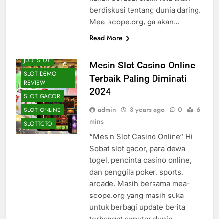
berdiskusi tentang dunia daring.
Mea-scope.org, ga akan…
Read More
JUDI ONLINE
JUDI SLOT
Mesin Slot Casino Online
SLOT DEMO
Terbaik Paling Diminati
REVIEW
2024
SLOT GACOR
admin
3 years ago
0
6
SLOT ONLINE
mins
SLOTTOTO
“Mesin Slot Casino Online“ Hi
Sobat slot gacor, para dewa
togel, pencinta casino online,
dan penggila poker, sports,
arcade. Masih bersama mea-
scope.org yang masih suka
untuk berbagi update berita
terhangat seputar dunia