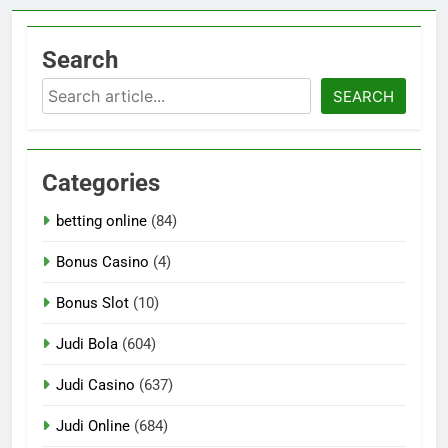
Search
Search
SEARCH
Categories
betting online
(84)
Bonus Casino
(4)
Bonus Slot
(10)
Judi Bola
(604)
Judi Casino
(637)
Judi Online
(684)