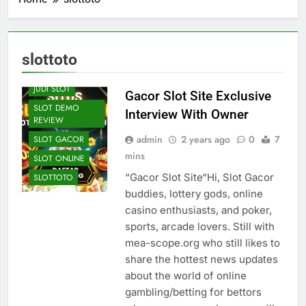
BETTING ONLINE
BONUS SLOT
slottoto
JUDI ONLINE
JUDI SLOT
Gacor Slot Site Exclusive
SLOT DEMO
Interview With Owner
REVIEW
admin
2 years ago
0
7
SLOT GACOR
mins
SLOT ONLINE
“Gacor Slot Site“Hi, Slot Gacor
SLOTTOTO
buddies, lottery gods, online
casino enthusiasts, and poker,
sports, arcade lovers. Still with
mea-scope.org who still likes to
share the hottest news updates
about the world of online
gambling/betting for bettors