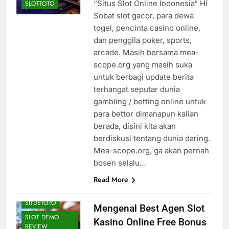
“Situs Slot Online Indonesia“ Hi
SLOTTOTO
Sobat slot gacor, para dewa
togel, pencinta casino online,
dan penggila poker, sports,
arcade. Masih bersama mea-
scope.org yang masih suka
untuk berbagi update berita
terhangat seputar dunia
gambling / betting online untuk
para bettor dimanapun kalian
berada, disini kita akan
berdiskusi tentang dunia daring.
JUDI CASINO
Mea-scope.org, ga akan pernah
JUDI ONLINE
bosen selalu…
JUDI SLOT
Read More
LIVE CASINO
SITUSTOTO
Mengenal Best Agen Slot
SLOT DEMO
Kasino Online Free Bonus
REVIEW