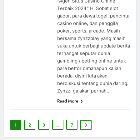
“Agen Situs Casino Online
Terbaik 2024“ Hi Sobat slot
gacor, para dewa togel, pencinta
casino online, dan penggila
poker, sports, arcade. Masih
bersama zynzzplay yang masih
suka untuk berbagi update berita
terhangat seputar dunia
gambling / betting online untuk
para bettor dimanapun kalian
berada, disini kita akan
berdiskusi tentang dunia daring.
Zynzz, ga akan pernah…
Read More
1
2
3
…
7