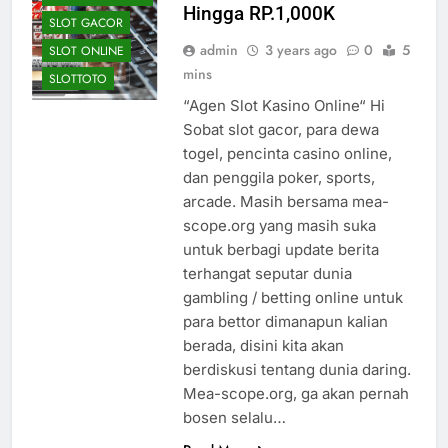
Hingga RP.1,000K
SLOT GACOR
admin
3 years ago
0
5
SLOT ONLINE
mins
SLOTTOTO
“Agen Slot Kasino Online“ Hi
Sobat slot gacor, para dewa
togel, pencinta casino online,
dan penggila poker, sports,
arcade. Masih bersama mea-
scope.org yang masih suka
untuk berbagi update berita
terhangat seputar dunia
gambling / betting online untuk
para bettor dimanapun kalian
berada, disini kita akan
berdiskusi tentang dunia daring.
Mea-scope.org, ga akan pernah
bosen selalu…