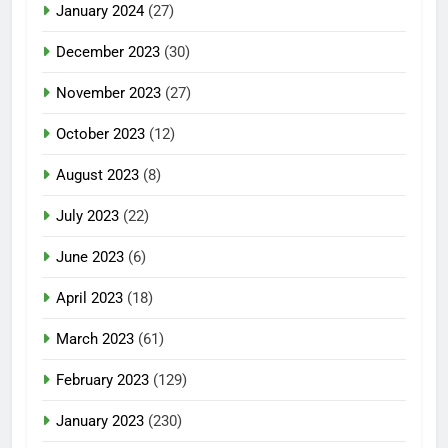
January 2024
(27)
December 2023
(30)
November 2023
(27)
October 2023
(12)
August 2023
(8)
July 2023
(22)
June 2023
(6)
April 2023
(18)
March 2023
(61)
February 2023
(129)
January 2023
(230)