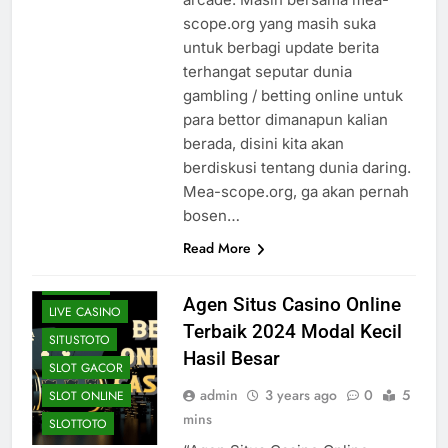
scope.org yang masih suka
untuk berbagi update berita
terhangat seputar dunia
gambling / betting online untuk
para bettor dimanapun kalian
berada, disini kita akan
berdiskusi tentang dunia daring.
BETTING ONLINE
Mea-scope.org, ga akan pernah
JUDI CASINO
bosen…
JUDI ONLINE
Read More
JUDI POKER
JUDI SLOT
Agen Situs Casino Online
LIVE CASINO
Terbaik 2024 Modal Kecil
SITUSTOTO
Hasil Besar
SLOT GACOR
admin
3 years ago
0
5
SLOT ONLINE
mins
SLOTTOTO