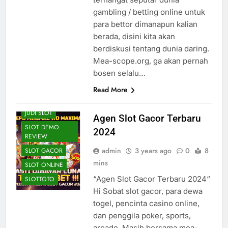
gambling / betting online untuk
para bettor dimanapun kalian
berada, disini kita akan
berdiskusi tentang dunia daring.
Mea-scope.org, ga akan pernah
bosen selalu…
Read More
JUDI ONLINE
JUDI SLOT
Agen Slot Gacor Terbaru
SLOT DEMO
2024
REVIEW
admin
3 years ago
0
8
SLOT GACOR
mins
SLOT ONLINE
“Agen Slot Gacor Terbaru 2024“
SLOTTOTO
Hi Sobat slot gacor, para dewa
togel, pencinta casino online,
dan penggila poker, sports,
arcade. Masih bersama mea-