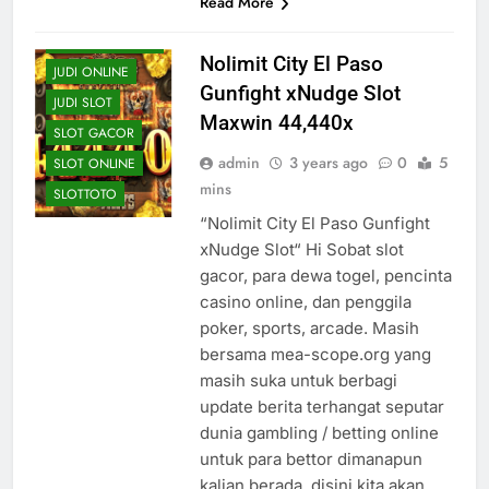
Read More
BETTING ONLINE
Nolimit City El Paso
JUDI ONLINE
Gunfight xNudge Slot
JUDI SLOT
Maxwin 44,440x
SLOT GACOR
admin
3 years ago
0
5
SLOT ONLINE
mins
SLOTTOTO
“Nolimit City El Paso Gunfight
xNudge Slot“ Hi Sobat slot
gacor, para dewa togel, pencinta
casino online, dan penggila
poker, sports, arcade. Masih
bersama mea-scope.org yang
masih suka untuk berbagi
update berita terhangat seputar
dunia gambling / betting online
untuk para bettor dimanapun
kalian berada, disini kita akan