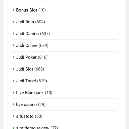
Bonus Slot
(10)
Judi Bola
(604)
Judi Casino
(637)
Judi Online
(684)
Judi Poker
(616)
Judi Slot
(668)
Judi Togel
(619)
Live Blackjack
(10)
live casino
(29)
situstoto
(60)
slot demo review
(37)