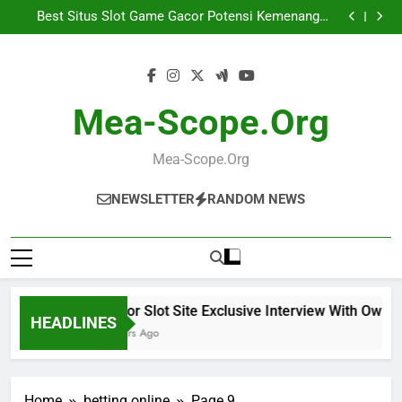
Gacor Slot Site Exclusive Interview With Owner
Skip
Best Situs Slot Game Gacor Potensi Kemenangan
to
Besar
Situs Slot Gacor Indonesia Volatilitas Tinggi dan
Peluang Kemenangan Besar
Slot Gacor Play n GO Mengenal Sejarah dan Fungsi
content
Gacor Slot Site Exclusive Interview With Owner
Best Situs Slot Game Gacor Potensi Kemenangan
Besar
Situs Slot Gacor Indonesia Volatilitas Tinggi dan
Mea-Scope.org
Peluang Kemenangan Besar
Slot Gacor Play n GO Mengenal Sejarah dan Fungsi
Mea-Scope.org
NEWSLETTER
RANDOM NEWS
Gacor Slot Site Exclusive Interview With Owner
HEADLINES
2 Years Ago
Home
betting online
Page 9