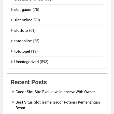
slot gacor
(75)
slot online
(79)
slottoto
(61)
totoonline
(25)
tototogel
(19)
Uncategorized
(593)
Recent Posts
Gacor Slot Site Exclusive Interview With Owner
Best Situs Slot Game Gacor Potensi Kemenangan
Besar