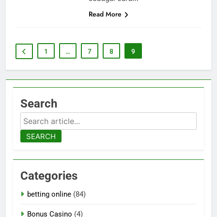
Read More
1
…
7
8
9
Search
Search
SEARCH
Categories
betting online
(84)
Bonus Casino
(4)