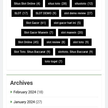
Situs Slot Online
(4)
situs toto
(28)
situstoto
(12)
SLOT
(17)
SLOT DEMO
(9)
slot demo review
(27)
Slot Gacor
(61)
slot gacor hari ini
(5)
Slot Gacor Maxwin
(7)
slot maxwin
(20)
Slot Online
(45)
slot review
(8)
slot toto
(9)
Slot Toto. Situs Baccarat
(9)
slottoto. Situs Baccarat
(9)
toto togel
(7)
Archives
February 2024
(18)
January 2024
(27)