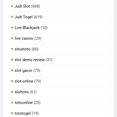
Judi Slot
(668)
Judi Togel
(619)
Live Blackjack
(10)
live casino
(29)
situstoto
(60)
slot demo review
(37)
slot gacor
(75)
slot online
(79)
slottoto
(61)
totoonline
(25)
tototogel
(19)