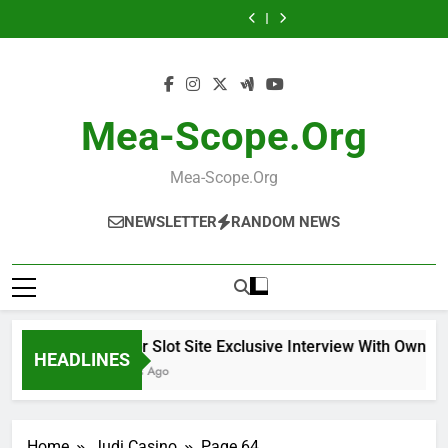
Situs
Slot
Skip
Play
Site
Slot
Gacor
Play
Site
Slot
Slot
Gacor
n
Exclusive
Game
Indonesia
n
Exclusive
Game
Gacor
Play
to
GO
Interview
Gacor
Volatilitas
GO
Interview
Gacor
Indonesia
n
content
Mengenal
With
Potensi
Tinggi
Mengenal
With
Potensi
Volatilitas
GO
Sejarah
Owner
Kemenangan
dan
Sejarah
Owner
Kemenangan
Tinggi
Mengenal
dan
Besar
Peluang
dan
Besar
dan
Sejarah
Fungsi
Kemenangan
Fungsi
Peluang
dan
Mea-Scope.org
Besar
Kemenangan
Fungsi
Besar
Mea-Scope.org
NEWSLETTER
RANDOM NEWS
Gacor Slot Site Exclusive Interview With Owner
HEADLINES
2 Years Ago
Home
Judi Casino
Page 64