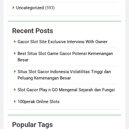
Uncategorized
(593)
Recent Posts
Gacor Slot Site Exclusive Interview With Owner
Best Situs Slot Game Gacor Potensi Kemenangan
Besar
Situs Slot Gacor Indonesia Volatilitas Tinggi dan
Peluang Kemenangan Besar
Slot Gacor Play n GO Mengenal Sejarah dan Fungsi
100perak Online Slots
Popular Tags