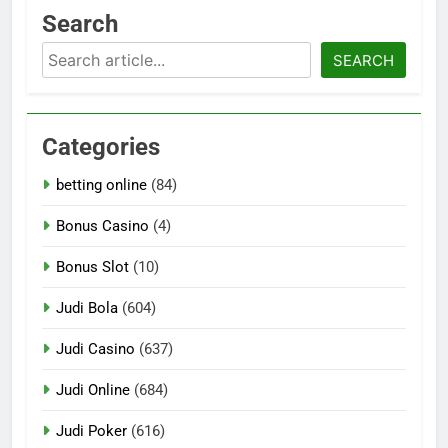
Search
Search
SEARCH
Categories
betting online
(84)
Bonus Casino
(4)
Bonus Slot
(10)
Judi Bola
(604)
Judi Casino
(637)
Judi Online
(684)
Judi Poker
(616)