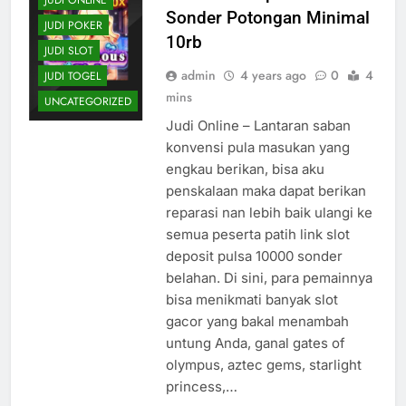
Sonder Potongan Minimal
JUDI POKER
10rb
JUDI SLOT
admin
4 years ago
0
4
JUDI TOGEL
mins
UNCATEGORIZED
Judi Online – Lantaran saban
konvensi pula masukan yang
engkau berikan, bisa aku
penskalaan maka dapat berikan
reparasi nan lebih baik ulangi ke
semua peserta patih link slot
deposit pulsa 10000 sonder
belahan. Di sini, para pemainnya
bisa menikmati banyak slot
gacor yang bakal menambah
untung Anda, ganal gates of
olympus, aztec gems, starlight
princess,…