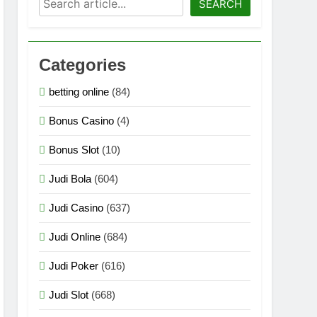
Ago
SEARCH
Categories
reditasi Bonus Slot Casino
betting online
(84)
Years Ago
Bonus Casino
(4)
Bonus Slot
(10)
Judi Bola
(604)
Judi Casino
(637)
Judi Online
(684)
Judi Poker
(616)
Judi Slot
(668)