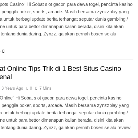
pots Casino“ Hi Sobat slot gacor, para dewa togel, pencinta kasino
n penggila poker, sports, arcade. Masih bersama zynzzplay yang
 untuk berbagi update berita terhangat seputar dunia gambling /
line untuk para bettor dimanapun kalian berada, disini kita akan
 tentang dunia daring. Zynzz, ga akan pernah bosen selalu
e
t Online Tips Trik di 1 Best Situs Casino
enal
3 Years Ago
0
7 Mins
Online“ Hi Sobat slot gacor, para dewa togel, pencinta kasino
n penggila poker, sports, arcade. Masih bersama zynzzplay yang
 untuk berbagi update berita terhangat seputar dunia gambling /
line untuk para bettor dimanapun kalian berada, disini kita akan
 tentang dunia daring. Zynzz, ga akan pernah bosen selalu review