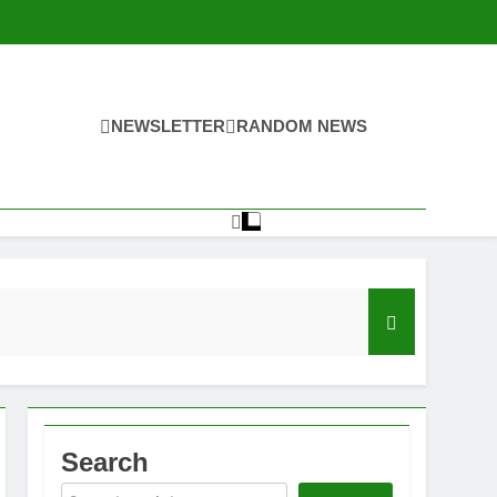
NEWSLETTER
RANDOM NEWS
ar
Search
ak Online Slots
Search