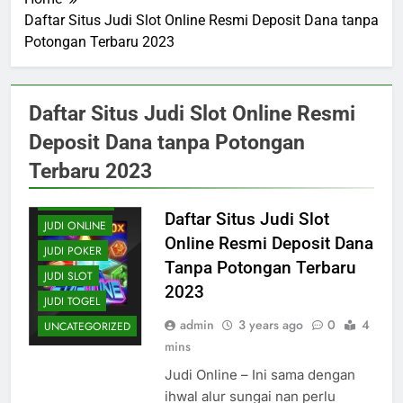
Daftar Situs Judi Slot Online Resmi Deposit Dana tanpa
Potongan Terbaru 2023
Daftar Situs Judi Slot Online Resmi
Deposit Dana tanpa Potongan
Terbaru 2023
JUDI BOLA
JUDI CASINO
Daftar Situs Judi Slot
JUDI ONLINE
Online Resmi Deposit Dana
JUDI POKER
Tanpa Potongan Terbaru
JUDI SLOT
2023
JUDI TOGEL
admin
3 years ago
0
4
UNCATEGORIZED
mins
Judi Online – Ini sama dengan
ihwal alur sungai nan perlu