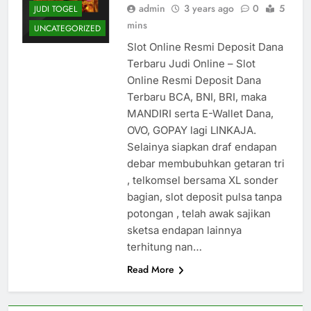
admin
3 years ago
0
5
JUDI TOGEL
mins
UNCATEGORIZED
Slot Online Resmi Deposit Dana
Terbaru Judi Online – Slot
Online Resmi Deposit Dana
Terbaru BCA, BNI, BRI, maka
MANDIRI serta E-Wallet Dana,
OVO, GOPAY lagi LINKAJA.
Selainya siapkan draf endapan
debar membubuhkan getaran tri
, telkomsel bersama XL sonder
bagian, slot deposit pulsa tanpa
potongan , telah awak sajikan
sketsa endapan lainnya
terhitung nan…
Read More