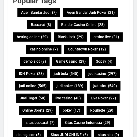
Popular Tags
Agen Bandar Judi
(7)
Agen Bandar Judi Poker
(21)
Baccarat
(8)
Bandar Casino Online
(28)
betting online
(29)
Black Jack
(29)
casino live
(31)
casino online
(7)
Countdown Poker
(12)
demo slot
(9)
Game Casino
(29)
Gopay
(4)
IDN Poker
(28)
judi bola
(545)
judi casino
(297)
judi online
(565)
judi poker
(189)
judi slot
(549)
Judi Togel
(58)
live casino
(40)
Live Poker
(27)
Online Sports
(29)
poker
(17)
Roullette
(29)
situs baccarat
(7)
Situs Casino Indonesia
(29)
situs gacor
(5)
Situs JUDI ONLINE
(6)
situs slot
(9)